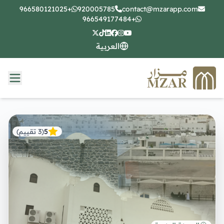
+966580121025
920005785
contact@mzarapp.com
+966549177484
العربية
5
(
3
تقييم
)