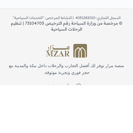
السجل التجاري: 4031282010 | النشاط المرخص: "الخدمات السياحية"
©
مرخصة من وزارة السياحة رقم الترخيص 73104705 | تنظيم
الرحلات السياحية
منصة مزار توفر لك أفضل التجارب والرحلات داخل مكة والمدينة مع
حجز فوري وتجربة موثوقة.
حجز آمن وموثوق
دعم على مدار الساعة
روابط سريعة
الرئيسية