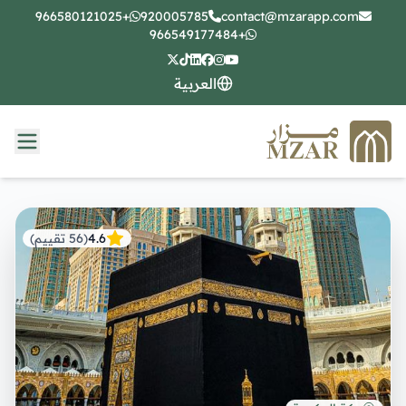
+966580121025
920005785
contact@mzarapp.com
+966549177484
العربية
4.6
(
56
تقييم
)