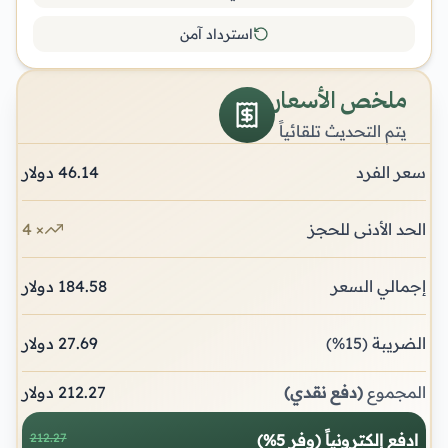
استرداد آمن
ملخص الأسعار
يتم التحديث تلقائياً
سعر الفرد
46.14
دولار
الحد الأدنى للحجز
×
4
إجمالي السعر
184.58
دولار
الضريبة
(15%)
27.69
دولار
المجموع
(دفع نقدي)
212.27
دولار
ادفع إلكترونياً (وفر 5%)
212.27