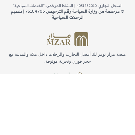
السجل التجاري: 4031282010 | النشاط المرخص: "الخدمات السياحية"
©
مرخصة من وزارة السياحة رقم الترخيص 73104705 | تنظيم
الرحلات السياحية
منصة مزار توفر لك أفضل التجارب والرحلات داخل مكة والمدينة مع
حجز فوري وتجربة موثوقة.
حجز آمن وموثوق
دعم على مدار الساعة
روابط سريعة
الرئيسية
التجارب