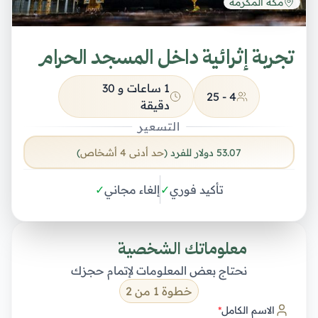
مكة المكرمة
تجربة إثرائية داخل المسجد الحرام
1 ساعات و 30
25
-
4
دقيقة
التسعير
53.07
دولار
للفرد
(
حد أدنى
4
أشخاص
)
تأكيد فوري
✓
إلغاء مجاني
✓
معلوماتك الشخصية
نحتاج بعض المعلومات لإتمام حجزك
خطوة 1 من 2
الاسم الكامل
*