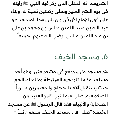
الشريف، إنه المكان الذي ركز فيه النبي ﷺ رايته
فى يوم الفتح المنير وصلى ركعتين تحية له. وبناء
على قول الإمام الأزرقي بأن بانى هذا المسجد هو
عبد الله بن عبيد الله بن عباس بن محمد بن علي
بن عبد الله بن عباس -رضي الله عنهم- جميعاً.
6. مسجد الخيف
هو مسجد منى، ويقع في مشعر منى، وهو أحد
مساجد مكة التاريخية المرتبطة بمناسك الحج
حيث يستقبل آلاف الحجاج والمعتمرين سنوياً
للصلاة فيه. صلى فيه النبي ﷺ والعديد من
الصحابة والأنبياء، فقد قال الرسول ﷺ عن مسجد
الخيف: "صلى في مسجد الخيف سبعون نبياً."