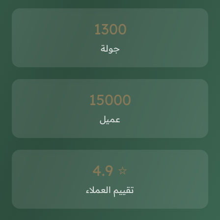
1300
جولة
15000
عميل
⭐ 4.9
تقييم العملاء