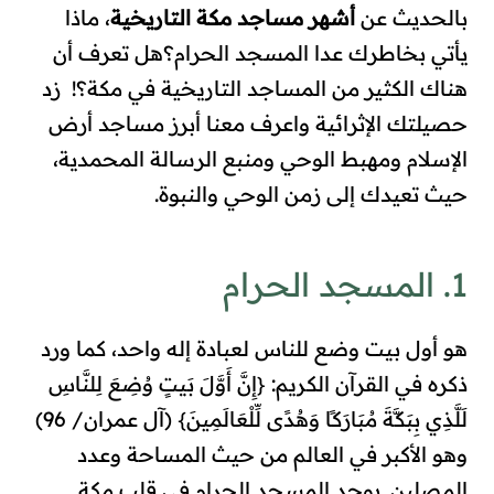
بالحديث عن
أشهر مساجد مكة التاريخية
، ماذا
يأتي بخاطرك عدا المسجد الحرام؟هل تعرف أن
هناك الكثير من المساجد التاريخية في مكة؟!
زد
حصيلتك الإثرائية واعرف معنا أبرز مساجد أرض
الإسلام ومهبط الوحي ومنبع الرسالة المحمدية،
حيث تعيدك إلى زمن الوحي والنبوة
.
1. المسجد الحرام
هو أول بيت وضع للناس لعبادة إله واحد، كما ورد
ذكره في القرآن الكريم: {إِنَّ أَوَّلَ بَيتٍ وُضِعَ لِلنَّاسِ
لَلَّذِي بِبَكَّةَ مُبَارَكًا وَهُدًى لِّلْعَالَمِينَ} (آل عمران/ 96)
وهو الأكبر في العالم من حيث المساحة وعدد
المصلين. يوجد المسجد الحرام في قلب مكة