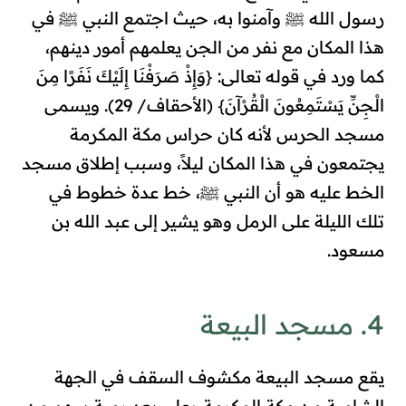
رسول الله ﷺ وآمنوا به، حيث اجتمع النبي ﷺ في
هذا المكان مع نفر من الجن يعلمهم أمور دينهم،
كما ورد في قوله تعالى: {وَإِذْ صَرَفْنَا إِلَيْكَ نَفَرًا مِنَ
الْجِنِّ يَسْتَمِعُونَ الْقُرْآنَ} (الأحقاف/ 29). ويسمى
مسجد الحرس لأنه كان حراس مكة المكرمة
يجتمعون في هذا المكان ليلاً،
وسبب إطلاق مسجد
الخط عليه هو أن النبي
ﷺ
، خط عدة خطوط في
تلك الليلة على الرمل وهو يشير إلى عبد الله بن
مسعود.
4. مسجد البيعة
يقع مسجد البيعة
مكشوف السقف
في الجهة